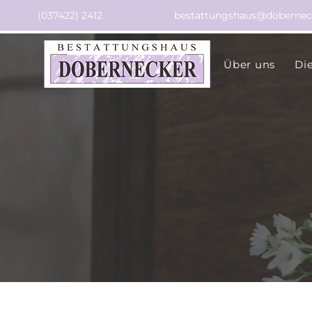
(037422) 2412
bestattungshaus@dobernec
Über uns
Di