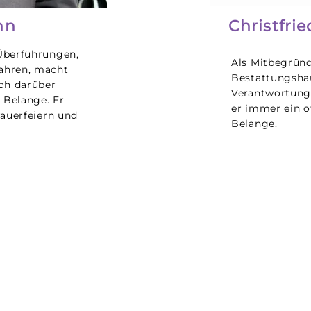
nn
Christfri
 Überführungen,
Als Mitbegründ
bahren, macht
Bestattungshau
ch darüber
Verantwortung
 Belange. Er
er immer ein o
Trauerfeiern und
Belange.